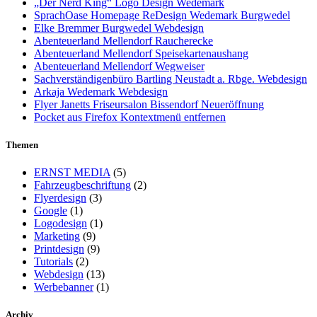
„Der Nerd King“ Logo Design Wedemark
SprachOase Homepage ReDesign Wedemark Burgwedel
Elke Bremmer Burgwedel Webdesign
Abenteuerland Mellendorf Raucherecke
Abenteuerland Mellendorf Speisekartenaushang
Abenteuerland Mellendorf Wegweiser
Sachverständigenbüro Bartling Neustadt a. Rbge. Webdesign
Arkaja Wedemark Webdesign
Flyer Janetts Friseursalon Bissendorf Neueröffnung
Pocket aus Firefox Kontextmenü entfernen
Themen
ERNST MEDIA
(5)
Fahrzeugbeschriftung
(2)
Flyerdesign
(3)
Google
(1)
Logodesign
(1)
Marketing
(9)
Printdesign
(9)
Tutorials
(2)
Webdesign
(13)
Werbebanner
(1)
Archiv